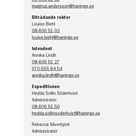
magnus.andersson@haninge.se
Biträdande rektor
Louise Biehl
08-606 51 02
louise.biehl@haninge.se
Intendent
Annika Lindh
08-606 51 27
070-555 64 54
annika.lindh@haninge.se
Expeditionen
Hedda Sollin Söderkvist
Adminstratör
08-606 51 50
hedda.sollinsoderkvist@haninge.se
Rebecca Silverbjörk
Administratör