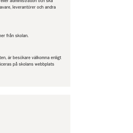
eller administration och ska
avare, leverantörer och andra
er från skolan.
öten, är besökare välkomna enligt
bliceras på skolans webbplats