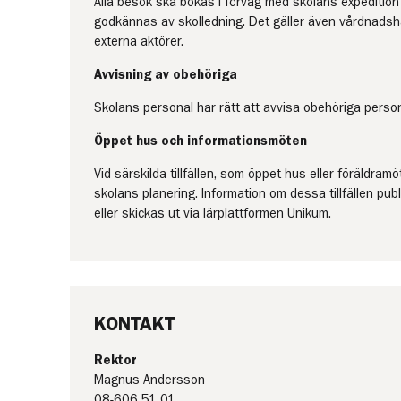
Alla besök ska bokas i förväg med skolans expedition 
godkännas av skolledning. Det gäller även vårdnadsh
externa aktörer.
Avvisning av obehöriga
Skolans personal har rätt att avvisa obehöriga person
Öppet hus och informationsmöten
Vid särskilda tillfällen, som öppet hus eller föräldram
skolans planering. Information om dessa tillfällen pu
eller skickas ut via lärplattformen Unikum.
KONTAKT
Rektor
Magnus Andersson
08-606 51 01