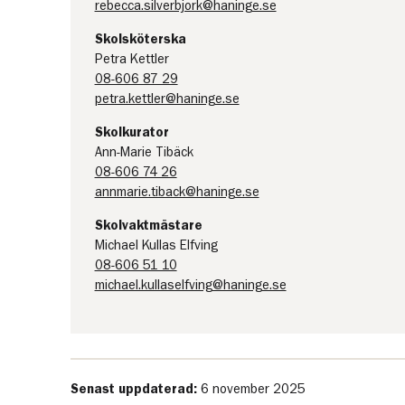
rebecca.silverbjork@haninge.se
Skolsköterska
Petra Kettler
08-606 87 29
petra.kettler@haninge.se
Skolkurator
Ann-Marie Tibäck
08-606 74 26
annmarie.tiback@haninge.se
Skolvaktmästare
Michael Kullas Elfving
08-606 51 10
michael.kullaselfving@haninge.se
Senast uppdaterad:
6 november 2025