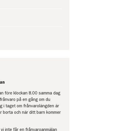
lan
lan före klockan 8.00 samma dag
s frånvaro på en gång om du
ag i taget om frånvarolängden är
 är borta och när ditt barn kommer
vi inte får en frånvaroanmälan